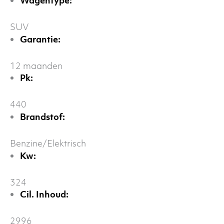
Wagentype:
SUV
Garantie:
12 maanden
Pk:
440
Brandstof:
Benzine/Elektrisch
Kw:
324
Cil. Inhoud:
2996