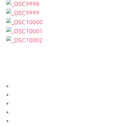
ONZE TROEVEN
Keuringsvrij afgeleverd
Car-Pass certificaat
Controleverslag
Geleverd met volledig nazicht
1 jaar garantie